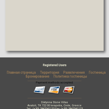
Registered Users
Главная страница
Территория
Развлечения
Гостиница
Бронирование
Политика гостиницы
Payment methods accepted:
Diktynna Stone Villas
Anatoli, TK 722 00 Ierapetra, Crete, Greece
Tel.: (+30) 2842041133 Fax: (+30) 2842041123