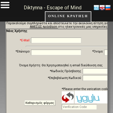
Diktynna - Escape of Mind
ONLINE ΚΡΑΤΗΣΗ
Παρακαλούμε συμπληρώστε και αποστείλετε την ακόλουθη αίτηση για ν
ΑΜΕΣΩΣ πρόσβαση
στις ηλεκτρονικές μας υπηρεσίες
Νέος Χρήστης
*E-Mail
*Επώνυμο
*Όνομα
Όνομα Χρήστη: Θα Χρησιμοποιηθεί η email διεύθυνση σας
*Κωδικός Πρόσβασης
*Επιβεβαίωση Κωδικού
*Please enter the verication code s