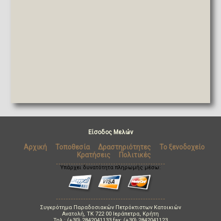
Είσοδος Μελών
Αρχική
Τοποθεσία
Δραστηριότητες
Το ξενοδοχείο
Κρατήσεις
Πολιτικές
Υπάρχει δυνατότητα πληρωμής μέσω:
Συγκρότημα Παραδοσιακών Πετρόκτιστων Κατοικιών
Ανατολή, TK 722 00 Ιεράπετρα, Κρήτη
Τηλ.: (+30) 2842041133 fax: (+30) 2842041123