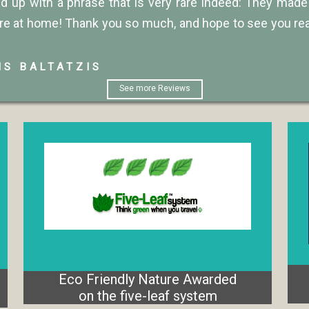
up with a phrase that is very rare indeed: They made
're at home! Thank you so much, and hope to see you re
IS BALTATZIS
See more Reviews
Eco Friendly Nature Awarded
on the five-leaf system