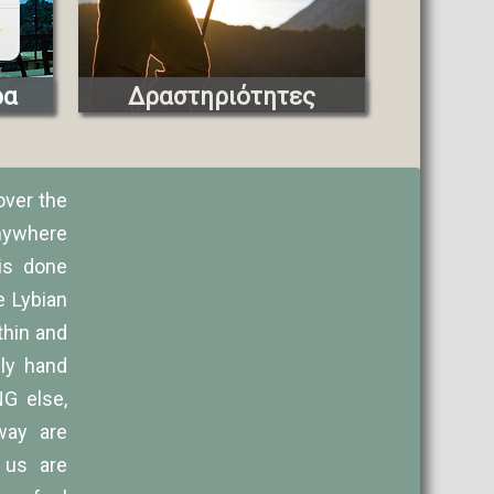
r
ρα
Δραστηριότητες
over the
 anywhere
 is done
e Lybian
ithin and
ely hand
G else,
way are
 us are