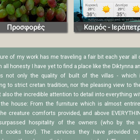
πρόγνωση καιρού από το weather.g
Προσφορές
Καιρός - Ιεράπετ
ure of my work has me traveling a fair bit each year all 
n all honesty I have yet to find a place like the Diktynna
t's not only the quality of built of the villas - which
ng to strict cretan tradition, nor the pleasing view to th
 also the incredible attention to detail into everything w
the house: From the furniture which is almost entrir
the creature comforts provided, and above EVERYTHIN
surpassed hospitality of the owners (who by the 
nt cooks too!). The services they have provided to