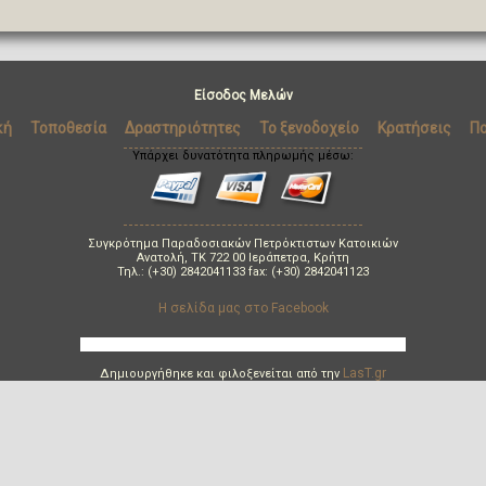
Είσοδος Μελών
κή
Τοποθεσία
Δραστηριότητες
Το ξενοδοχείο
Κρατήσεις
Πο
Υπάρχει δυνατότητα πληρωμής μέσω:
Συγκρότημα Παραδοσιακών Πετρόκτιστων Κατοικιών
Ανατολή, TK 722 00 Ιεράπετρα, Κρήτη
Τηλ.: (+30) 2842041133 fax: (+30) 2842041123
Η σελίδα μας στο Facebook
LasT.gr
Δημιουργήθηκε και φιλοξενείται από την