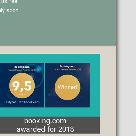
 us feel
aly soon
booking.com
awarded for 2018