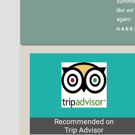
summed 
like we
again!
HARR
Recommended on
Trip Advisor