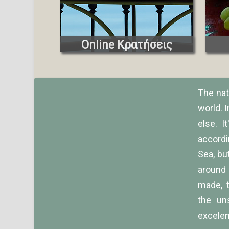
Online Κρατήσεις
The nat
world. I
else. I
accordi
Sea, but
around 
made, 
the un
excele